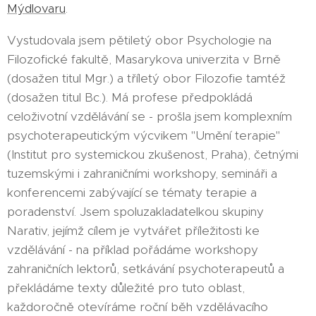
Mýdlovaru
.
Vystudovala jsem pětiletý obor Psychologie na
Filozofické fakultě, Masarykova univerzita v Brně
(dosažen titul Mgr.) a tříletý obor Filozofie tamtéž
(dosažen titul Bc.). Má profese předpokládá
celoživotní vzdělávání se - prošla jsem komplexním
psychoterapeutickým výcvikem "Umění terapie"
(Institut pro systemickou zkušenost, Praha), četnými
tuzemskými i zahraničními workshopy, semináři a
konferencemi zabývající se tématy terapie a
poradenství. Jsem spoluzakladatelkou skupiny
Narativ, jejímž cílem je vytvářet příležitosti ke
vzdělávání - na příklad pořádáme workshopy
zahraničních lektorů, setkávání psychoterapeutů a
překládáme texty důležité pro tuto oblast,
každoročně otevíráme roční běh vzdělávacího