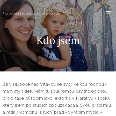
Psychologické poradenství a psychoterapie
Kdo jsem
Žiji v Hluboké nad Vltavou se svojí velkou rodinou -
mám čtyři děti. Mám tu soukromou psychologickou
praxi, také působím jako lektorka v Narativu - spolku,
který jsem po studiích spoluzakládala. Svou práci miluji
a ráda ji kombinuji s ruční prací - vyrábím mýdla v