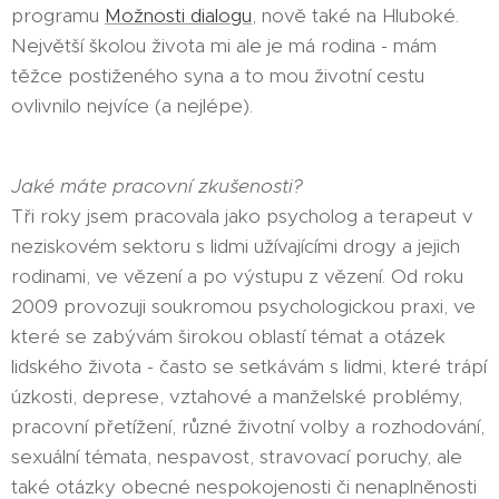
programu
Možnosti dialogu
, nově také na Hluboké.
Největší školou života mi ale je má rodina - mám
těžce postiženého syna a to mou životní cestu
ovlivnilo nejvíce (a nejlépe).
Jaké máte pracovní zkušenosti?
Tři roky jsem pracovala jako psycholog a terapeut v
neziskovém sektoru s lidmi užívajícími drogy a jejich
rodinami, ve vězení a po výstupu z vězení. Od roku
2009 provozuji soukromou psychologickou praxi, ve
které se zabývám širokou oblastí témat a otázek
lidského života - často se setkávám s lidmi, které trápí
úzkosti, deprese, vztahové a manželské problémy,
pracovní přetížení, různé životní volby a rozhodování,
sexuální témata, nespavost, stravovací poruchy, ale
také otázky obecné nespokojenosti či nenaplněnosti