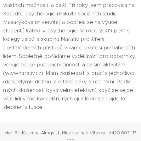
vlastních možností, a další. Tři roky jsem pracovala na
Katedře psychologie (Fakulta sociálních studií,
Masarykova univerzita) a podílela se na výuce
studentů katedry psychologie. V roce 2009 jsem s
kolegy založila skupinu Narativ pro šíření
postmoderních přístupů v rámci profesí pomáhajících
lidem. Společně pořádáme vzdělávání pro odborníky,
věnujeme se publikační činnosti a dalším aktivitám
(www.narativ.cz). Mám zkušenosti s prací s jednotlivci
(dospělými i dětmi), ale také páry a rodinami. Podle
mých zkušeností bývá velmi efektivní, když se sejde
více lidí v mé kanceláři, rychleji a lépe se dojde ke
zlepšení situace.
Mgr. Bc. Kateřina Almqvist, Hluboká nad Vltavou, +420 603 117
100